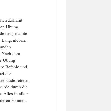
lten Zollamt 
den Übung, 
de der gesamte 
F Langenlebarn 
tanden 
b. Nach dem 
ur Übung 
re Befehle und 
ei der 
ebäude rettete, 
wurde durch die 
 Alles in allem 
nieren konnten. 