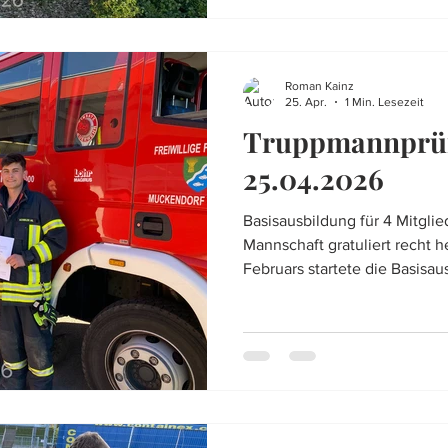
wurde er geschmückt und mit
vor 18:00 Uhr traf der Baum
Roman Kainz
25. Apr.
1 Min. Lesezeit
Truppmannprü
25.04.2026
Basisausbildung für 4 Mitgli
Mannschaft gratuliert recht h
Februars startete die Basisa
Mitglieder um sie innerhalb
auszubilden. Seit vielen Jahr
Unterabschnittsebene umgese
Feuerwehren die Ausbildung
waren nötig um die theoreti
anschließend in die Praxis u