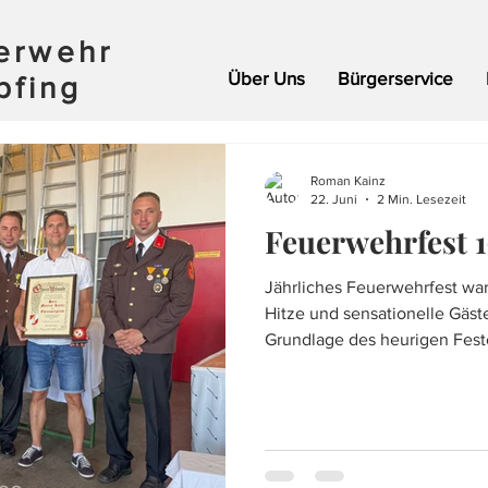
uerwehr
Über Uns
Bürgerservice
pfing
Roman Kainz
22. Juni
2 Min. Lesezeit
Feuerwehrfest 1
Jährliches Feuerwehrfest war 
Hitze und sensationelle Gäst
Grundlage des heurigen Fest
Wipfing. Am Freitag startete das Fest mit einem
Nagelturnier, welchem der Ba
war natürlich handwerkliches
neu angefertigte Wanderpoka
Feuerwehrhaus. Als Sieger g