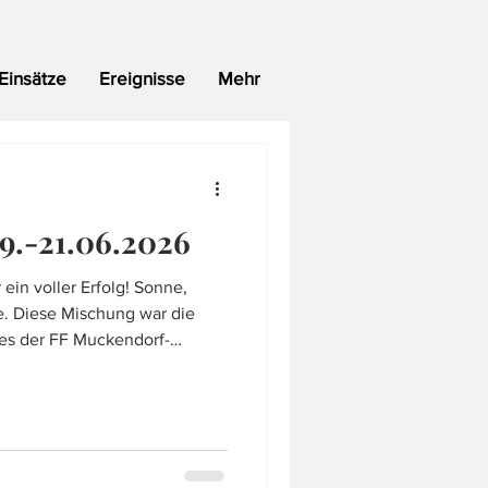
Einsätze
Ereignisse
Mehr
9.-21.06.2026
ein voller Erfolg! Sonne,
e. Diese Mischung war die
es der FF Muckendorf-
rabend folgte. Beim Turnier
 Geschick gefragt und der
l, verblieb im eigenen
ing Thomas Klim der FF