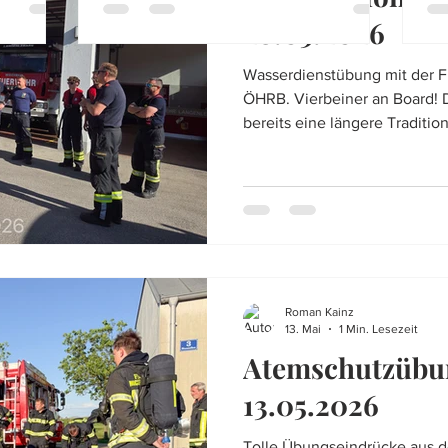
28.05.2026
Wasserdienstübung mit der F
ÖHRB. Vierbeiner an Board! 
bereits eine längere Traditio
Leben gerufen durch die FF 
sind wir bereits seit mehrer
eingeladen . Hauptziel ist d
den Hunden der ÖHRB. Die H
Wasserdienst herangeführt 
Bootstransporte kennenzuler
di
Roman Kainz
13. Mai
1 Min. Lesezeit
Atemschutzübu
13.05.2026
Tolle Übungseindrücke aus 