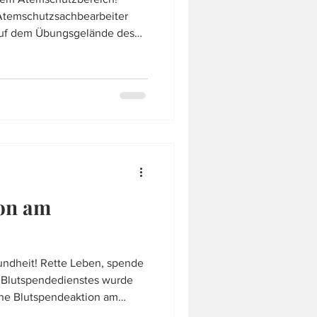
Atemschutzsachbearbeiter
auf dem Übungsgelände des
ehalten. Benützt wurde das
 für dessen Nutzung wir uns
2 vermisste Personen zu
 umfassend aus um eine hohe
en und zu erproben. Neben
on am
sundheit! Rette Leben, spende
s Blutspendedienstes wurde
ne Blutspendeaktion am
SpenderInnen konnten wir