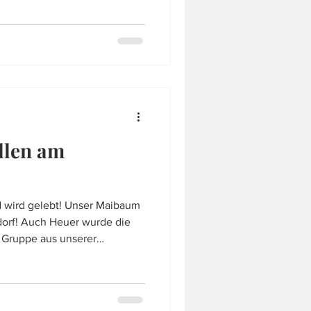
dienst sowie die Feuerwehr,
llen am
d wird gelebt! Unser Maibaum
dorf! Auch Heuer wurde die
e Gruppe aus unserer
 um einen Baum zu holen und
latz, aufzustellen. Der Baum
dstück gefällt und im
ehrhaus transportiert. Dort