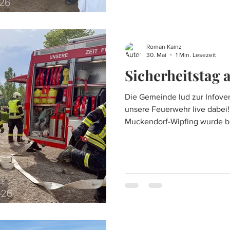
Muckendorf-Wipfing, hervor. Der Samstag startete um
16:00 Uhr
Roman Kainz
30. Mai
1 Min. Lesezeit
Sicherheitstag 
Die Gemeinde lud zur Infover
unsere Feuerwehr live dabei
Muckendorf-Wipfing wurde b
ein Sicherheitstag veranstalt
Sicherheit unserer Gesellscha
Feuerwehr vor Ort, um nebe
Kräften, auch die Feuerwehr 
den Showübungen der techni
Fahrzeugbrandes, stand das 
um