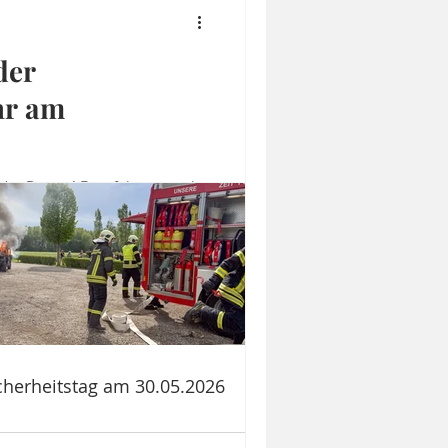
der
hr am
 der Donau! Bootfahren macht
erwehr der Feuerwehr
Gast, um Erfahrungen mit dem
gesehen vom Einsatz- und
enst eine sehr tolle
hren. Vor allem für Kinder
und auf Anfrage, machen wir
cherheitstag am 30.05.2026
bung am