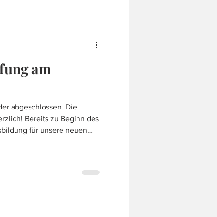
 einem Kranz versehen. Kurz
 am Gemeindeplatz ein
fung am
eder abgeschlossen. Die
erzlich! Bereits zu Beginn des
usbildung für unsere neuen
 der Feuerwehrgrundlagen
en wird dies bei uns auf
tzt und dadurch teilen sich 4
saufgabe. Zahlreiche Stunden
schen Themen zu erlernen und
mzusetzen.