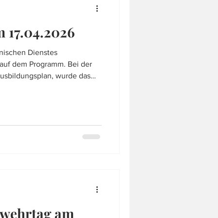
 17.04.2026
ischen Dienstes
 auf dem Programm. Bei der
usbildungsplan, wurde das
ientenmanipulation aus
deutet einfach ausgedrückt,
einem Fahrzeug rettet.
lmabnahme“ von Patienten
Vorlaufend wurden alle
sentation im Lehrsaal gelehrt
rwehrtag am