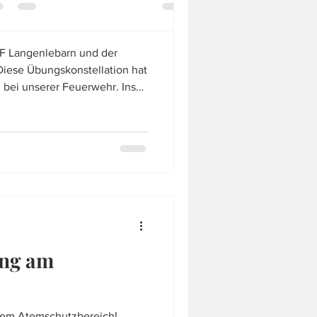
F Langenlebarn und der
Diese Übungskonstellation hat
n bei unserer Feuerwehr. Ins
Langenlebarn mit der ÖHRB,
en Jahren zu dieser Übung
as gemeinsame Arbeiten mit
unde werden quasi an den
um auch Boote und
nen. Auch dieses Jahr wurde
ng am
dem Atemschutzbereich!