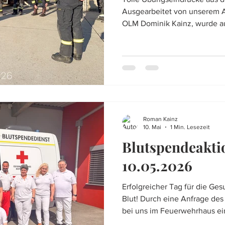
Ausgearbeitet von unserem 
OLM Dominik Kainz, wurde 
FSZ in Tulln, eine Übung abg
Wohn- und Geschäftsgebäude
recht herzlich bedanken. Angenommen wurde ein Brand
im Obergeschoß und es galt 
finden. Die Übung fiel sehr
Anzahl an Aspekten zu beüb
den Such
Roman Kainz
10. Mai
1 Min. Lesezeit
Blutspendeakti
10.05.2026
Erfolgreicher Tag für die Ge
Blut! Durch eine Anfrage de
bei uns im Feuerwehrhaus ei
Muttertag durchgeführt. 72 