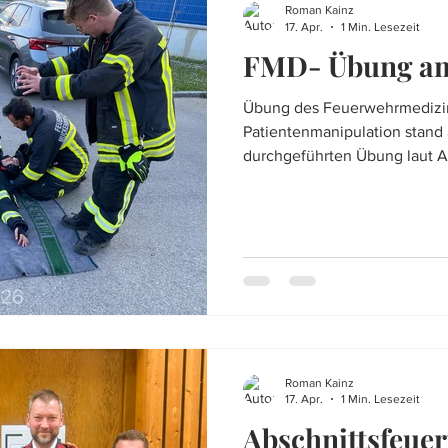
Roman Kainz
17. Apr.
1 Min. Lesezeit
FMD- Übung am
Übung des Feuerwehrmedizin
Patientenmanipulation stand
durchgeführten Übung laut A
Hauptaugenmerk auf die „Pat
Fahrzeugen“ gelegt. Dies be
wie man einen Patienten aus 
Weiters wurde auch die „He
eines Zweirades umgesetzt. 
Tätigkeiten im Zuge einer Prä
und besprochen.
Roman Kainz
17. Apr.
1 Min. Lesezeit
Abschnittsfeue