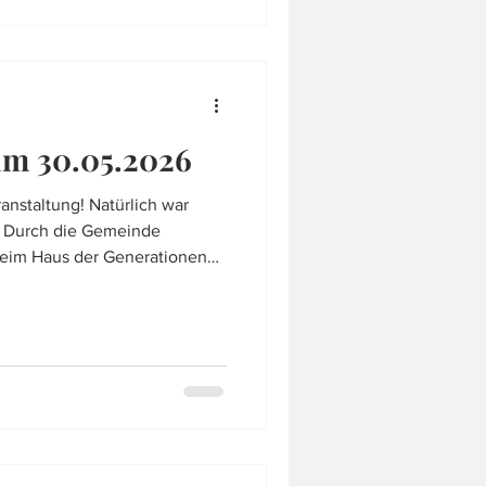
am 30.05.2026
anstaltung! Natürlich war
! Durch die Gemeinde
eim Haus der Generationen
et. Der gesamte Tag galt der
ft. Natürlich war unsere
n einem Großaufgebot an
ins Licht zu rücken. Neben
schen Rettung und eines
Team rund um die Uhr bereit,