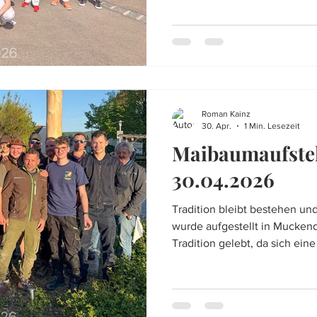
begrüßen und der Blutspende
danken für den Besuch!
Roman Kainz
30. Apr.
1 Min. Lesezeit
Maibaumaufste
30.04.2026
Tradition bleibt bestehen un
wurde aufgestellt in Mucken
Tradition gelebt, da sich ein
Mannschaft bereit erklärte,
um diesen auf unserem Dorfp
wurde natürlich in einem Wal
Anschluss zu unserem Feuerw