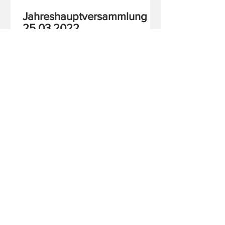
Jahreshauptversammlung
25.03.2022
18. März 2022
Schadstoffübung am