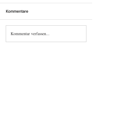
Kommentare
Franz Gabat
Philipp Germann
Kommentar verfassen...
Einsatzübersicht NÖ