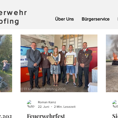
uerwehr
Über Uns
Bürgerservice
pfing
Roman Kainz
22. Juni
2 Min. Lesezeit
7.2026.
Feuerwehrfest
Si