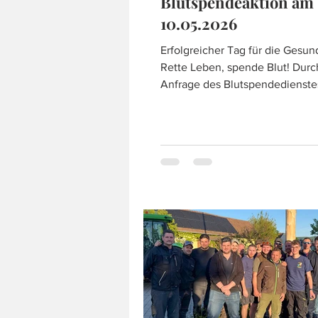
Blutspendeaktion am
10.05.2026
Erfolgreicher Tag für die Gesun
Rette Leben, spende Blut! Durc
Anfrage des Blutspendedienst
bei uns im Feuerwehrhaus eine
Blutspendeaktion am Muttertag
durchgeführt. 72 SpenderInnen
wir begrüßen und der Blutspen
sowie die Feuerwehr, danken f
Besuch!