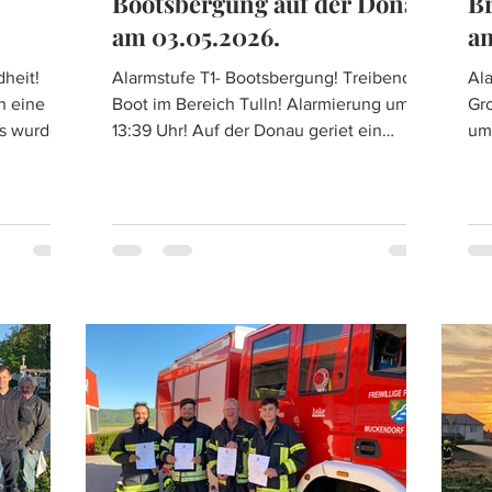
Bootsbergung auf der Donau
B
am 03.05.2026.
am
dheit!
Alarmstufe T1- Bootsbergung! Treibendes
Al
h eine
Boot im Bereich Tulln! Alarmierung um
Groß
es wurde
13:39 Uhr! Auf der Donau geriet ein
um 16:08
Sportboot in eine missliche Lage. Der
Wo
Motor viel aus und somit trieb das Boot
de
 konnten
auf der Donau. Daher wurden laut
Zu
dedienst
Alarmplan die Feuerwehren Muckendorf-
ei
ür den
Wipfing, Tulln-Stadt, BTF NÖ Feuerwehr-
Mu
und Sicherheitszentrum und
La
Langenlebarn alarmiert. Unser A-Boot
ei
rückte unverzüglich aus und bewegte
zu
sich stromaufwärts Richtung Tulln. Bevor
es 
unsere Kräfte das Boot erreich
He
He