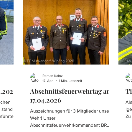
mit einem
waren nötig um die theoretischen
Br
Uhr traf
Themen zu erlernen und anschließend in
be
n
die Praxis umzusetzen.
die
Ta
Roman Kainz
17. Apr.
1 Min. Lesezeit
.2026
Abschnittsfeuerwehrtag am
Ti
17.04.2026
schen
Ala
 stand auf
Igel in 
Auszeichnungen für 3 Mitglieder unserer
eführten
Zu 
Wehr! Unser
urde das
ge
Abschnittsfeuerwehrkommandant BR
Se