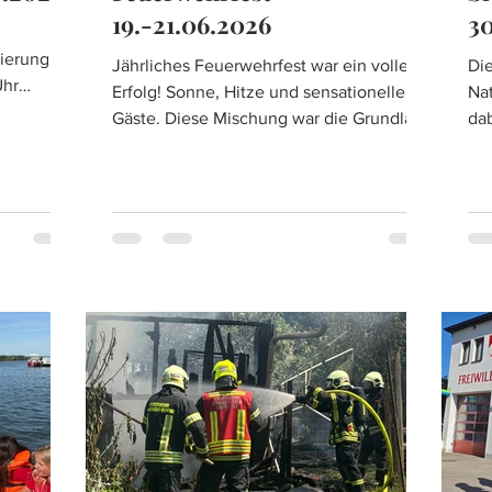
19.-21.06.2026
3
Jährliches Feuerwehrfest war ein voller
Die
Erfolg! Sonne, Hitze und sensationelle
Nat
Gäste. Diese Mischung war die Grundlage
da
ing und
des heurigen Festes der FF Muckendorf-
Wi
er
Wipfing. Am Freitag startete das Fest mit
Gen
g geriet
einem Nagelturnier, welchem der
ver
nd dies
Barabend folgte. Beim Turnier war
Sic
eiten
natürlich handwerkliches Geschick
wa
gefragt und der neu angefertigte
ei
gentümer
Wanderpokal, verblieb im eigenen
Fe
n Mitteln.
Feuerwehrhaus. Als Sieger ging Thomas
de
nnte ein
Klim der FF Muckendorf-Wipfing, hervor.
Re
Der Samstag startete um 16:00 Uhr
sta
um