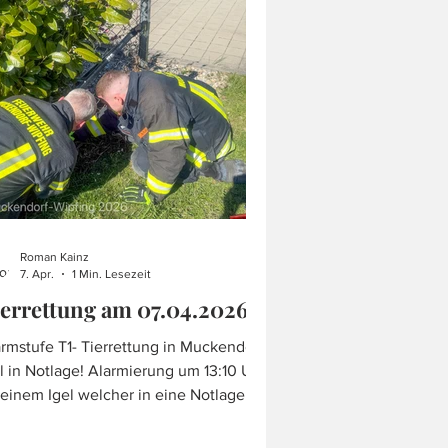
andbekämpfung zum Einsatzort
ordert. Unsere Feuerwehr unterstützte
 Kräfte vor Ort mit unserem
nklöschfahrzeug und dem Klein
Roman Kainz
7. Apr.
1 Min. Lesezeit
errettung am 07.04.2026.
rmstufe T1- Tierrettung in Muckendorf.
Notlage! Alarmierung um 13:10 Uhr!
einem Igel welcher in eine Notlage
riet, wurde unsere Feuerwehr zum
eweg alarmiert. Anhand der