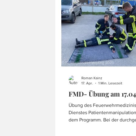
Dort wurde er geschmückt und 
Kranz versehen. Kurz vor 18:00 
der Baum am Gemeindeplatz ei
Roman Kainz
17. Apr.
1 Min. Lesezeit
FMD- Übung am 17.04
Übung des Feuerwehrmedizini
Dienstes Patientenmanipulation
dem Programm. Bei der durchg
Übung laut Ausbildungsplan, w
Hauptaugenmerk auf die