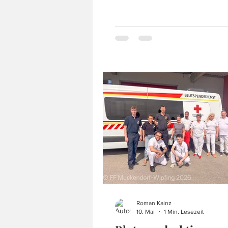
ein verletzter Schwan gesichtet
bereits vor Ort befindliche Feu
Zeiselmauer forderte zur Unter
unsere Feuerwehr an, um auf 
Wasserweg mit unserem A-Boot 
zu sichern. Unsere Kräfte rückt
unverzüglich aus, um unsere 
zu unterstützen. Vor Ort ange
war der tierische Patient rasch 
Roman Kainz
10. Mai
1 Min. Lesezeit