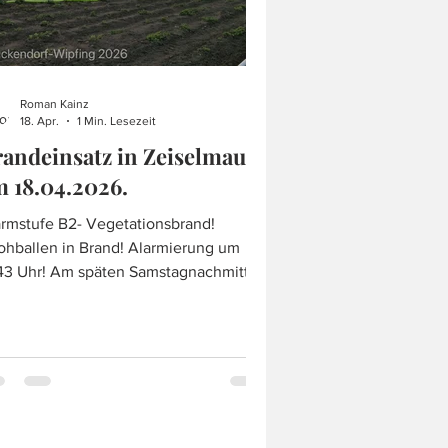
Roman Kainz
18. Apr.
1 Min. Lesezeit
andeinsatz in Zeiselmauer
 18.04.2026.
armstufe B2- Vegetationsbrand!
ballen in Brand! Alarmierung um
Am späten Samstagnachmittag
rde unsere Feuerwehr zur
terstützung nach Zeiselmauer
rmiert. Dort gerieten aus ungeklärter
ache, aufgestapelte Strohballen in
nd. Relativ rasch wurde das
andereignis sehr umfassend und
hrere Feuerwehren wurden zur