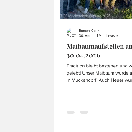
Roman Kainz
30. Apr.
1 Min. Lesezeit
Maibaumaufstellen a
30.04.2026
Tradition bleibt bestehen und w
gelebt! Unser Maibaum wurde au
in Muckendorf! Auch Heuer wur
Tradition gelebt, da sich eine 
unserer Mannschaft bereit erklä
einen Baum zu holen und um di
unserem Dorfplatz, aufzustellen
Baum wurde natürlich in einem
Waldstück gefällt und im Ansch
unserem Feuerwehrhaus transpo