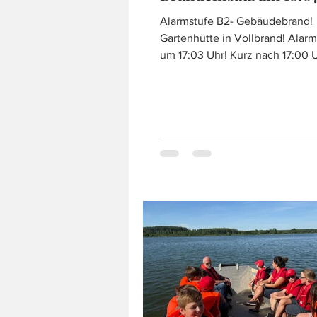
Alarmstufe B2- Gebäudebrand!
Gartenhütte in Vollbrand! Alarmierung
um 17:03 Uhr! Kurz nach 17:00 Uhr
erfolgte die Alarmierung der
Feuerwehren Muckendorf-Wipf
Zeiselmauer in die Muckendorf
Hafenstraße. Laut Alarmmeldun
eine Gartenhütte in Vollbrand u
machte natürlich unser Einschr
notwendig. Am Einsatzort angekommen,
bekämpften bereits die Hausei
das Feuer, mit allen vorhandene
Durch diese erste Löschhilfe ko
kompl