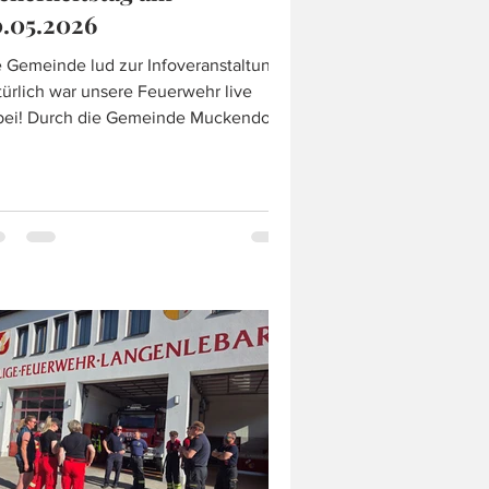
0.05.2026
 Gemeinde lud zur Infoveranstaltung!
ürlich war unsere Feuerwehr live
bei! Durch die Gemeinde Muckendorf-
pfing wurde beim Haus der
erationen ein Sicherheitstag
anstaltet. Der gesamte Tag galt der
herheit unserer Gesellschaft. Natürlich
r unsere Feuerwehr vor Ort, um neben
nem Großaufgebot an Kräften, auch die
uerwehr ins Licht zu rücken. Neben
n Showübungen der technischen
ttung und eines Fahrzeugbrandes,
nd das Team rund um die Uhr bereit,