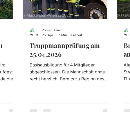
Roman Kainz
25. Apr.
1 Min. Lesezeit
m
Truppmannprüfung am
Br
25.04.2026
am
ird
Basisausbildung für 4 Mitglieder
Al
fgestellt
abgeschlossen. Die Mannschaft gratuliert
Stroh
de die
recht herzlich! Bereits zu Beginn des
17:43 Uhr! 
Gruppe aus
Februars startete die Basisausbildung für
wu
rte, um
unsere neuen Mitglieder um sie innerhalb
Un
esen auf
der Feuerwehrgrundlagen auszubilden.
ala
. Der
Seit vielen Jahren wird dies bei uns auf
Urs
Unterabschnittsebene umgesetzt und
Bra
luss zu
dadurch teilen sich 4 Feuerwehren die
Br
rtiert.
Ausbildungsaufgabe. Zahlreiche Stunden
me