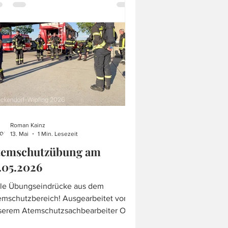
n Wasserdienst herangeführt um auch
ote und Bootstransporte
nnenzulernen. Auch dieses Jahr wurde
Roman Kainz
13. Mai
1 Min. Lesezeit
temschutzübung am
.05.2026
lle Übungseindrücke aus dem
emschutzbereich! Ausgearbeitet von
serem Atemschutzsachbearbeiter OLM
minik Kainz, wurde auf dem