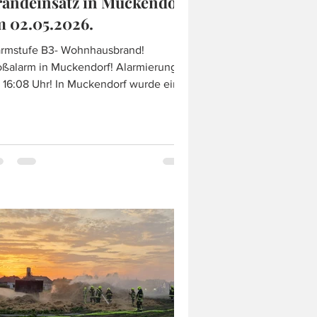
randeinsatz in Muckendorf
 02.05.2026.
armstufe B3- Wohnhausbrand!
alarm in Muckendorf! Alarmierung
 Uhr! In Muckendorf wurde ein
hnhausbrand alarmiert und anhand
r Alarmstufe und den
satzinformationen, wurde umgehend
n Großaufgebot an Kräften nach
ckendorf angefordert. Das anfängliche
gebild eines Wohnhausbrandes mit
ner eingeschlossenen Person, konnte
m Glück vor Ort widerrufen werden da
sich glücklicherweise "nur" um einen
ckenbrand handelte. Die brennende
cke konnte r