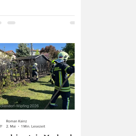
ungsgelände des FSZ in Tulln, eine
ung abgehalten. Benützt wurde das
hn- und Geschäftsgebäude für dessen
zung wir uns recht herzlich bedanken.
genommen wurde ein Brand im
ergeschoß und es galt 2 vermisste
sonen zu finden. Die Übung fiel sehr
fassend aus um eine hohe Anzahl an
pekten zu beüben und zu erproben.
ben den Such
Roman Kainz
2. Mai
1 Min. Lesezeit