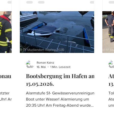
de
 machen
Atemschutztrupps für die umfassende
Bo
Brandbekäm
ke
di
Roman Kainz
16. Mai
1 Min. Lesezeit
Donau
Bootsbergung im Hafen am
A
15.05.2026.
13
Alarmstufe S1- Gewässerverunreinigung!
To
Boot unter Wasser! Alarmierung um
At
20:35 Uhr! Am Freitag-Abend wurde
un
lmauer,
unsere Feuerwehr zu einer
Do