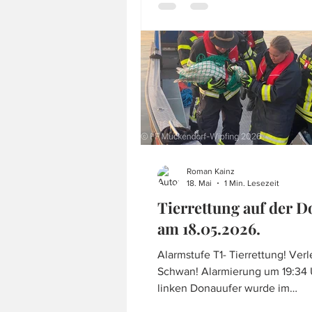
ein Highlight und auf Anfrage,
wir das natürlich sehr gerne.
Roman Kainz
18. Mai
1 Min. Lesezeit
Tierrettung auf der 
am 18.05.2026.
Alarmstufe T1- Tierrettung! Verletzter
Schwan! Alarmierung um 19:34 Uhr! Am
linken Donauufer wurde im
Streckenabschnitt der FF Zeise