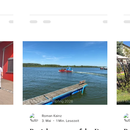
. Die
Gewässerverunreinigung im Yachthafen
Üb
erwehr
von Muckendorf alarmiert. Anhand der
Üb
stützung
zusätzlichen Einsatzinformationen war
Wo
dem
der Verursacher der Verunreinigung, ein
Nut
das Tier
gesunkenes Boot welches Betriebsmittel
An
en
verlor. Vor Ort angekommen, wurde das
Ob
Kameraden
Gesamtausmaß sofort deutlich und dies
Per
kommen,
erforderte ein rasches Handeln. Durch
um
vorzufind
den Einsatzleiter wurde unverzüglic
As
Ne
Roman Kainz
3. Mai
1 Min. Lesezeit