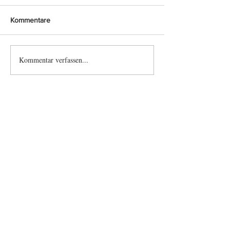
Kommentare
Franz Gabat
Philipp Germann
Kommentar verfassen...
Einsatzübersicht NÖ