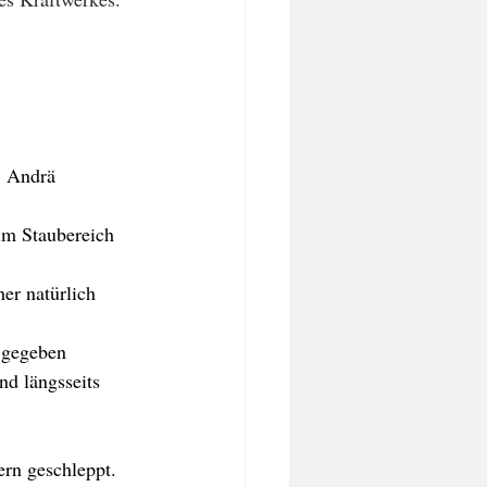
 Andrä 
im Staubereich 
er natürlich 
 gegeben 
d längsseits 
rn geschleppt.