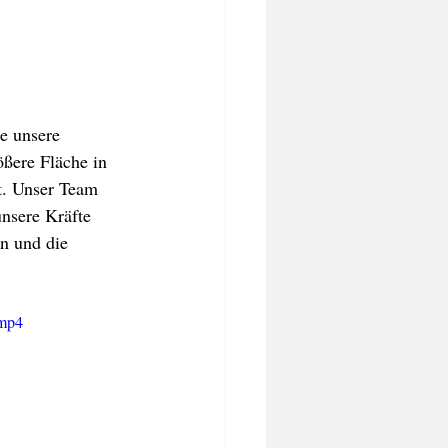
e unsere 
ßere Fläche in 
t. Unser Team 
nsere Kräfte 
n und die 
.mp4