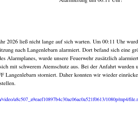
ahr 2026 ließ nicht lange auf sich warten. Um 00:11 Uhr wurd
tzung nach Langenlebarn alarmiert. Dort befand sich eine grö
es Alarmplanes, wurde unsere Feuerwehr zusätzlich alarmier
e sich mit schwerem Atemschutz aus. Bei der Anfahrt wurden u
FF Langenlebarn storniert. Daher konnten wir wieder einrücke
stellen. 
.com/video/a8c507_a9eaef10897b4c30ac06ac0a521f0613/1080p/mp4/file