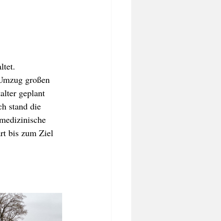
ltet.
 Umzug großen 
alter geplant 
h stand die 
"medizinische 
rt bis zum Ziel 