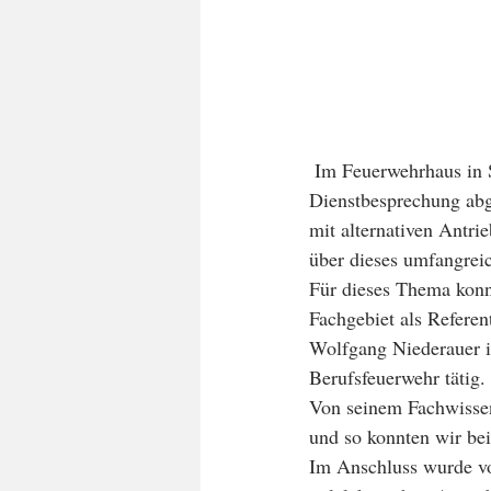
 Im Feuerwehrhaus in St. Andrä Wördern wurde durch das Abschnittsfeuerwehrkommando eine 
Dienstbesprechung abg
mit alternativen Antri
über dieses umfangrei
Für dieses Thema konn
Fachgebiet als Refere
Wolfgang Niederauer i
Berufsfeuerwehr tätig. 
Von seinem Fachwissen 
und so konnten wir bei
Im Anschluss wurde von